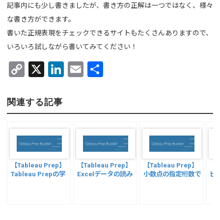
記事内にも少し書きましたが、書き方の正解は一つではなく、様々
な書き方ができます。
書いた正規表現をチェックできるサイトもたくさんありますので、
いろいろ試しながら書いてみてください！
C
X
Li
E
共
o
n
m
有
py
ke
ail
関連する記事
Li
dI
n
n
k
【Tableau Prep】
【Tableau Prep】
【Tableau Prep】
【T
Tableau Prepの学
Excelデータの読み
小数点の指定桁数で
ピ
習 ウィークリーチャ
込み開始行を指定し
切り上げ・切り捨て
カ
レンジをやってみよ
たい
する方法
う