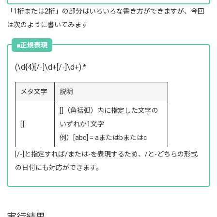
「1桁または2桁」の部分はいろいろな書き方ができますが、今回
は次のように書いてみます
■正規表現
(\d{4}[/-]\d+[/-]\d+).*
メタ文字
説明
[]（角括弧）内に指定した文字の
[]
いずれか1文字
例）[abc] = aまたはbまたはc
[/-]と指定すれば/または-を表現するため、/と-どちらの形式
の日付にも対応ができます。