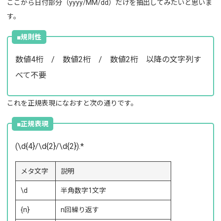
ここから日付部分（yyyy/MM/dd）だけを抽出してみたいと思いま
す。
■規則性
数値4桁 / 数値2桁 / 数値2桁 以降の文字列す
べて不要
これを正規表現になおすと次の通りです。
■正規表現
(\d{4}/\d{2}/\d{2}).*
メタ文字
説明
\d
半角数字1文字
{n}
n回繰り返す