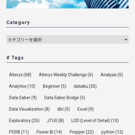
Category
# Tags
Alteryx
(68)
Alteryx Weekly Challenge
(6)
Analysis
(5)
Analytics
(10)
Beginner
(5)
dataiku
(35)
Data Saber
(9)
Data Saber Bridge
(5)
Data Visualization
(8)
dbt
(5)
Excel
(9)
Exploratory
(25)
JTUG
(8)
LOD (Level of Detail)
(10)
PODB
(11)
Power BI
(14)
Prepper
(22)
python
(12)