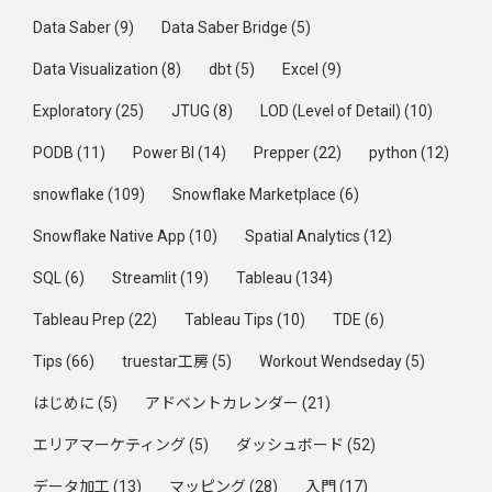
Data Saber
(9)
Data Saber Bridge
(5)
Data Visualization
(8)
dbt
(5)
Excel
(9)
Exploratory
(25)
JTUG
(8)
LOD (Level of Detail)
(10)
PODB
(11)
Power BI
(14)
Prepper
(22)
python
(12)
snowflake
(109)
Snowflake Marketplace
(6)
Snowflake Native App
(10)
Spatial Analytics
(12)
SQL
(6)
Streamlit
(19)
Tableau
(134)
Tableau Prep
(22)
Tableau Tips
(10)
TDE
(6)
Tips
(66)
truestar工房
(5)
Workout Wendseday
(5)
はじめに
(5)
アドベントカレンダー
(21)
エリアマーケティング
(5)
ダッシュボード
(52)
データ加工
(13)
マッピング
(28)
入門
(17)