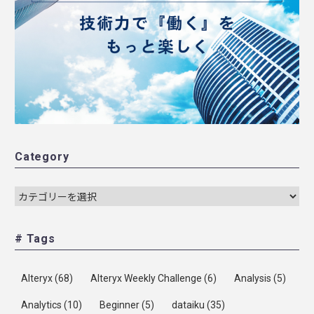
Category
# Tags
Alteryx
(68)
Alteryx Weekly Challenge
(6)
Analysis
(5)
Analytics
(10)
Beginner
(5)
dataiku
(35)