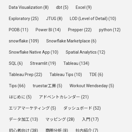
Data Visualization
(8)
dbt
(5)
Excel
(9)
Exploratory
(25)
JTUG
(8)
LOD (Level of Detail)
(10)
PODB
(11)
Power BI
(14)
Prepper
(22)
python
(12)
snowflake
(109)
Snowflake Marketplace
(6)
Snowflake Native App
(10)
Spatial Analytics
(12)
SQL
(6)
Streamlit
(19)
Tableau
(134)
Tableau Prep
(22)
Tableau Tips
(10)
TDE
(6)
Tips
(66)
truestar工房
(5)
Workout Wendseday
(5)
はじめに
(5)
アドベントカレンダー
(21)
エリアマーケティング
(5)
ダッシュボード
(52)
データ加工
(13)
マッピング
(28)
入門
(17)
初心者向け
(38)
商圏分析
(8)
社内紹介
(7)