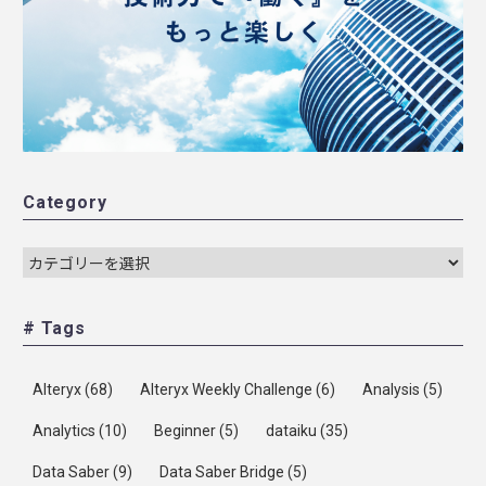
Category
# Tags
Alteryx
(68)
Alteryx Weekly Challenge
(6)
Analysis
(5)
Analytics
(10)
Beginner
(5)
dataiku
(35)
Data Saber
(9)
Data Saber Bridge
(5)