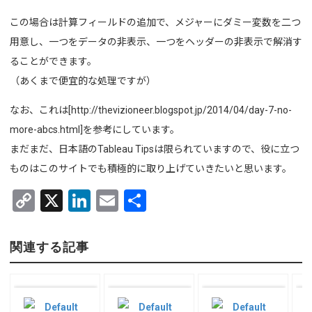
この場合は計算フィールドの追加で、メジャーにダミー変数を二つ
用意し、一つをデータの非表示、一つをヘッダーの非表示で解消す
ることができます。
（あくまで便宜的な処理ですが）
なお、これは[http://thevizioneer.blogspot.jp/2014/04/day-7-no-
more-abcs.html]を参考にしています。
まだまだ、日本語のTableau Tipsは限られていますので、役に立つ
ものはこのサイトでも積極的に取り上げていきたいと思います。
C
X
Li
E
共
o
n
m
有
py
ke
ail
関連する記事
Li
dI
n
n