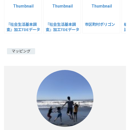
k
『社会生活基本調
『社会生活基本調
市区町村ポリゴン
構
査』加工TDEデータ
査』加工TDEデータ
比
その２
tip
マッピング