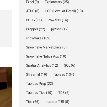
Excel
(9)
Exploratory
(25)
JTUG
(8)
LOD (Level of Detail)
(10)
PODB
(11)
Power BI
(14)
Prepper
(22)
python
(12)
snowflake
(109)
Snowflake Marketplace
(6)
Snowflake Native App
(10)
Spatial Analytics
(12)
SQL
(6)
Streamlit
(19)
Tableau
(134)
Tableau Prep
(22)
Tableau Tips
(10)
TDE
(6)
Tips
(66)
truestar工房
(5)