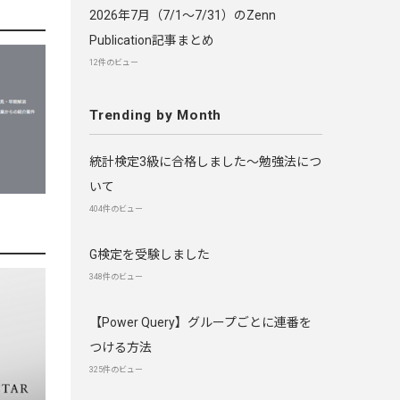
2026年7月（7/1〜7/31）のZenn
Publication記事まとめ
12件のビュー
Trending by Month
統計検定3級に合格しました～勉強法につ
いて
404件のビュー
G検定を受験しました
348件のビュー
【Power Query】グループごとに連番を
つける方法
325件のビュー