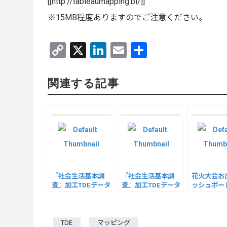
[[http://tableaumapping.bi/]]
※15MB程度ありますのでご注意ください。
C
X
Li
E
共
o
n
m
有
py
ke
ail
関連する記事
Li
dI
n
n
k
『社会生活基本調
『社会生活基本調
花火大会お
査』加工TDEデータ
査』加工TDEデータ
ッシュボー
その２
TDE
マッピング