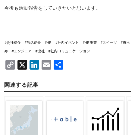
今後も活動報告をしていきたいと思います。
#会社紹介 #部活紹介 #HR #社内イベント #HR施策 #スイーツ #恵比
寿 #エンジニア #出社 #社内コミュニケーション
C
X
Li
E
共
o
n
m
有
py
ke
ail
関連する記事
Li
dI
n
n
k