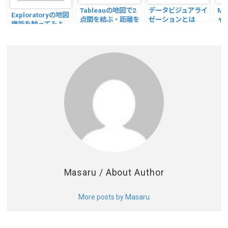
Tableauの地図で2
データビジュアライ
Mi
Exploratoryの地図
点間を結ぶ・距離を
ゼーションとは
ャ
機能を触ってみよ
出す方法【空間関
う！
数】
Masaru
/ About Author
More posts by Masaru