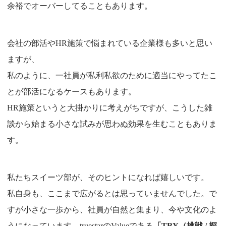
余裕でオーバーしてることもあります。
会社の部活やHR施策で悩まれている企業様も多いと思い
ますが、
私のように、一社員が私利私欲のために適当にやってたこ
とが部活になるケースもあります。
HR施策というと大掛かりに考えがちですが、こうした雑
談から始まる小さな試みが思わぬ効果を生むこともありま
す。
私たちスイーツ部が、そのヒントになれば嬉しいです。
私自身も、ここまで広がるとは思っていませんでした。で
すが小さな一歩から、社員が自然と集まり、今や文化のよ
うになっています。
truestar
の
Value
である
「
TRY
（挑戦 / 探