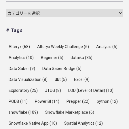
# Tags
Alteryx
(68)
Alteryx Weekly Challenge
(6)
Analysis
(5)
Analytics
(10)
Beginner
(5)
dataiku
(35)
Data Saber
(9)
Data Saber Bridge
(5)
Data Visualization
(8)
dbt
(5)
Excel
(9)
Exploratory
(25)
JTUG
(8)
LOD (Level of Detail)
(10)
PODB
(11)
Power BI
(14)
Prepper
(22)
python
(12)
snowflake
(109)
Snowflake Marketplace
(6)
Snowflake Native App
(10)
Spatial Analytics
(12)