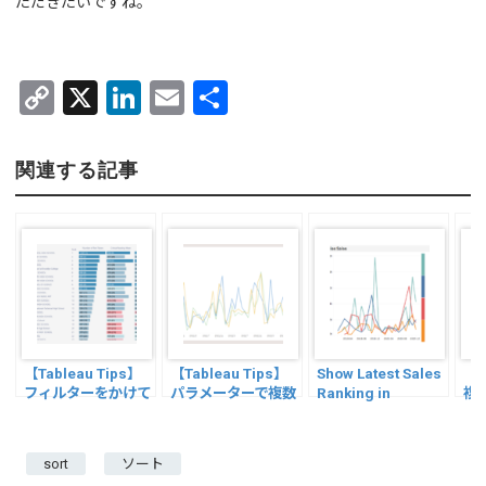
ただきたいですね。
C
X
Li
E
共
o
n
m
有
py
ke
ail
関連する記事
Li
dI
n
n
k
【Tableau Tips】
【Tableau Tips】
Show Latest Sales
【T
フィルターをかけて
パラメーターで複数
Ranking in
複
もランキングを維持
選択する方法
Tableau
定
する
る
す
sort
ソート