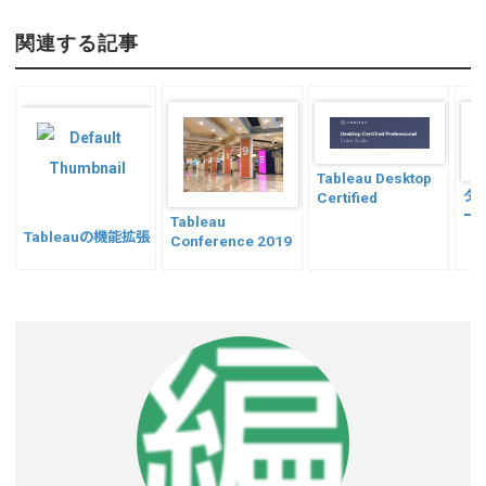
o
n
m
有
py
ke
ail
関連する記事
Li
dI
n
n
k
Tableau Desktop
ダ
Certified
ー
Professionalにつ
Tableau
ク
Tableauの機能拡張
いて
Conference 2019
(ta
in Las Vegas
の