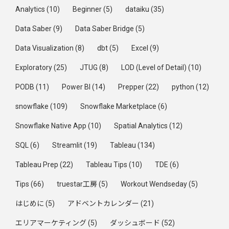
Analytics
(10)
Beginner
(5)
dataiku
(35)
Data Saber
(9)
Data Saber Bridge
(5)
Data Visualization
(8)
dbt
(5)
Excel
(9)
Exploratory
(25)
JTUG
(8)
LOD (Level of Detail)
(10)
PODB
(11)
Power BI
(14)
Prepper
(22)
python
(12)
snowflake
(109)
Snowflake Marketplace
(6)
Snowflake Native App
(10)
Spatial Analytics
(12)
SQL
(6)
Streamlit
(19)
Tableau
(134)
Tableau Prep
(22)
Tableau Tips
(10)
TDE
(6)
Tips
(66)
truestar工房
(5)
Workout Wendseday
(5)
はじめに
(5)
アドベントカレンダー
(21)
エリアマーケティング
(5)
ダッシュボード
(52)