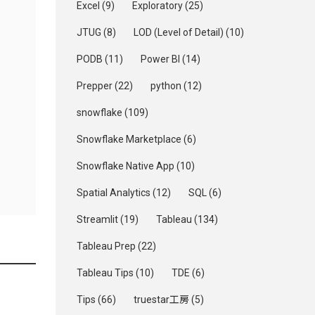
Excel
(9)
Exploratory
(25)
JTUG
(8)
LOD (Level of Detail)
(10)
PODB
(11)
Power BI
(14)
Prepper
(22)
python
(12)
snowflake
(109)
Snowflake Marketplace
(6)
Snowflake Native App
(10)
Spatial Analytics
(12)
SQL
(6)
Streamlit
(19)
Tableau
(134)
Tableau Prep
(22)
Tableau Tips
(10)
TDE
(6)
Tips
(66)
truestar工房
(5)