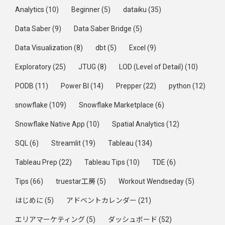
Analytics
(10)
Beginner
(5)
dataiku
(35)
Data Saber
(9)
Data Saber Bridge
(5)
Data Visualization
(8)
dbt
(5)
Excel
(9)
Exploratory
(25)
JTUG
(8)
LOD (Level of Detail)
(10)
PODB
(11)
Power BI
(14)
Prepper
(22)
python
(12)
snowflake
(109)
Snowflake Marketplace
(6)
Snowflake Native App
(10)
Spatial Analytics
(12)
SQL
(6)
Streamlit
(19)
Tableau
(134)
Tableau Prep
(22)
Tableau Tips
(10)
TDE
(6)
Tips
(66)
truestar工房
(5)
Workout Wendseday
(5)
はじめに
(5)
アドベントカレンダー
(21)
エリアマーケティング
(5)
ダッシュボード
(52)