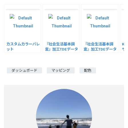
Li
dI
n
n
k
カスタムカラーパレ
『社会生活基本調
『社会生活基本調
K
ット
査』加工TDEデータ
査』加工TDEデータ
サ
その２
ダッシュボード
マッピング
配色