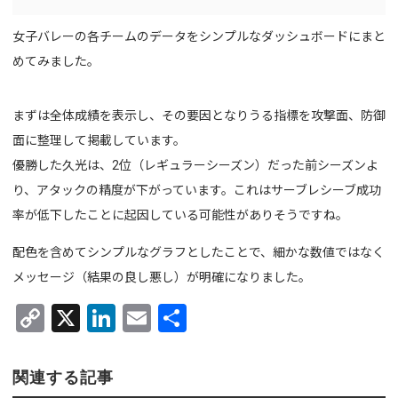
女子バレーの各チームのデータをシンプルなダッシュボードにまと
めてみました。
まずは全体成績を表示し、その要因となりうる指標を攻撃面、防御
面に整理して掲載しています。
優勝した久光は、2位（レギュラーシーズン）だった前シーズンよ
り、アタックの精度が下がっています。これはサーブレシーブ成功
率が低下したことに起因している可能性がありそうですね。
配色を含めてシンプルなグラフとしたことで、細かな数値ではなく
メッセージ（結果の良し悪し）が明確になりました。
C
X
Li
E
共
o
n
m
有
py
ke
ail
関連する記事