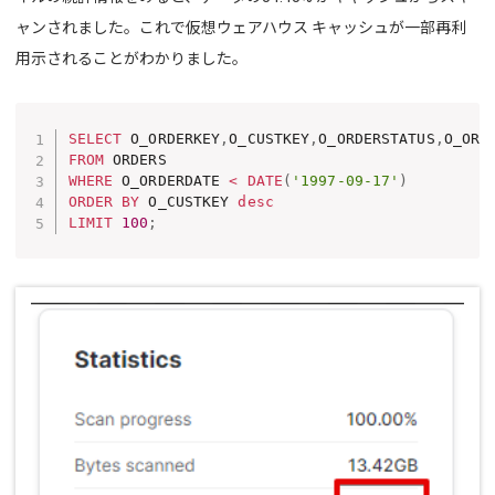
ャンされました。これで仮想ウェアハウス キャッシュが一部再利
用示されることがわかりました。
SELECT
 O_ORDERKEY
,
O_CUSTKEY
,
O_ORDERSTATUS
,
O_ORD
FROM
WHERE
 O_ORDERDATE 
<
DATE
(
'1997-09-17'
)
ORDER
BY
 O_CUSTKEY 
desc
LIMIT
100
;