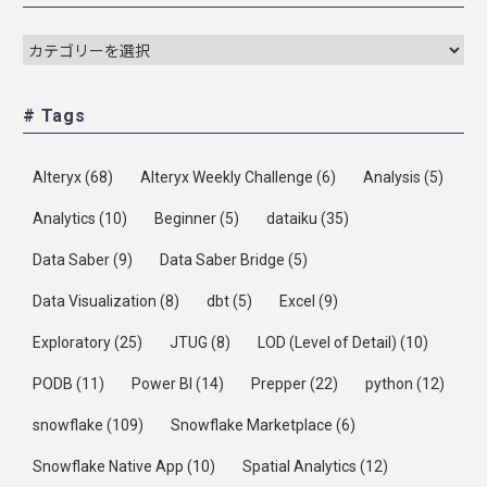
# Tags
Alteryx
(68)
Alteryx Weekly Challenge
(6)
Analysis
(5)
Analytics
(10)
Beginner
(5)
dataiku
(35)
Data Saber
(9)
Data Saber Bridge
(5)
Data Visualization
(8)
dbt
(5)
Excel
(9)
Exploratory
(25)
JTUG
(8)
LOD (Level of Detail)
(10)
PODB
(11)
Power BI
(14)
Prepper
(22)
python
(12)
snowflake
(109)
Snowflake Marketplace
(6)
Snowflake Native App
(10)
Spatial Analytics
(12)