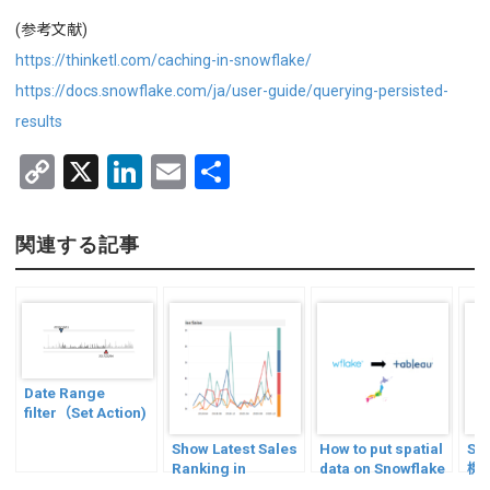
(参考文献)
https://thinketl.com/caching-in-snowflake/
https://docs.snowflake.com/ja/user-guide/querying-persisted-
results
C
X
Li
E
共
o
n
m
有
py
ke
ail
関連する記事
Li
dI
n
n
k
Date Range
filter（Set Action)
Show Latest Sales
How to put spatial
Sn
Ranking in
data on Snowflake
機
Tableau
into Tableau