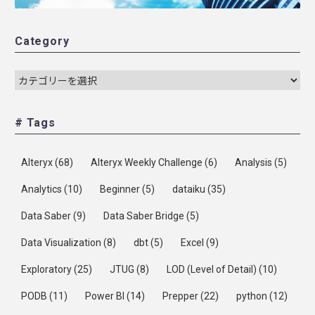
Category
# Tags
Alteryx
(68)
Alteryx Weekly Challenge
(6)
Analysis
(5)
Analytics
(10)
Beginner
(5)
dataiku
(35)
Data Saber
(9)
Data Saber Bridge
(5)
Data Visualization
(8)
dbt
(5)
Excel
(9)
Exploratory
(25)
JTUG
(8)
LOD (Level of Detail)
(10)
PODB
(11)
Power BI
(14)
Prepper
(22)
python
(12)