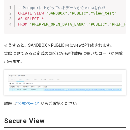
--Prepperに上がっているデータからviewを作成
CREATE
VIEW
"SANDBOX"
.
"PUBLIC"
.
"view_test"
AS
SELECT
*
FROM
"PREPPER_OPEN_DATA_BANK"
.
"PUBLIC"
.
"PREF_FU
そうすると、SANDBOX > PUBLIC 内にviewが作成されます。
実際に見てみると定義の部分にView作成時に書いたコードが閲覧
出来ます。
詳細は
"公式ページ"
からご確認ください
Secure View