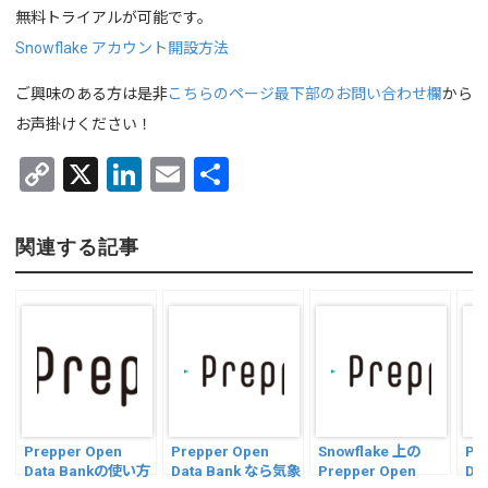
無料トライアルが可能です。
Snowflake アカウント開設方法
ご興味のある方は是非
こちらのページ最下部のお問い合わせ欄
から
お声掛けください！
C
X
Li
E
共
o
n
m
有
py
ke
ail
関連する記事
Li
dI
n
n
k
Prepper Open
Prepper Open
Snowflake 上の
Pr
Data Bankの使い方
Data Bank なら気象
Prepper Open
Da