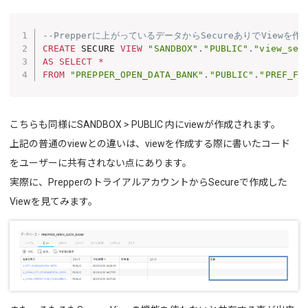
--Prepperに上がっているデータからSecureありでViewを作
CREATE
 SECURE 
VIEW
"SANDBOX"
.
"PUBLIC"
.
"view_sec
AS
SELECT
*
FROM
"PREPPER_OPEN_DATA_BANK"
.
"PUBLIC"
.
"PREF_FU
こちらも同様にSANDBOX > PUBLIC 内にviewが作成されます。
上記の普通のviewとの違いは、viewを作成する際に書いたコード
をユーザーに共有されない点にあります。
実際に、PrepperのトライアルアカウントからSecureで作成した
Viewを見てみます。