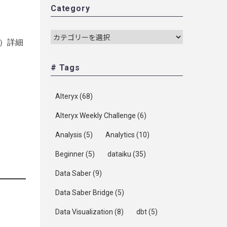
Category
）詳細
# Tags
Alteryx
(68)
Alteryx Weekly Challenge
(6)
Analysis
(5)
Analytics
(10)
Beginner
(5)
dataiku
(35)
Data Saber
(9)
Data Saber Bridge
(5)
Data Visualization
(8)
dbt
(5)