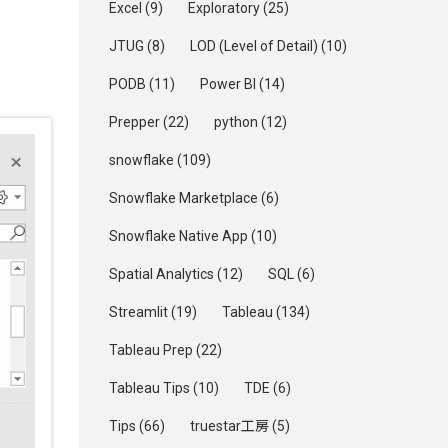
Excel
(9)
Exploratory
(25)
JTUG
(8)
LOD (Level of Detail)
(10)
PODB
(11)
Power BI
(14)
Prepper
(22)
python
(12)
snowflake
(109)
Snowflake Marketplace
(6)
Snowflake Native App
(10)
Spatial Analytics
(12)
SQL
(6)
Streamlit
(19)
Tableau
(134)
Tableau Prep
(22)
Tableau Tips
(10)
TDE
(6)
Tips
(66)
truestar工房
(5)