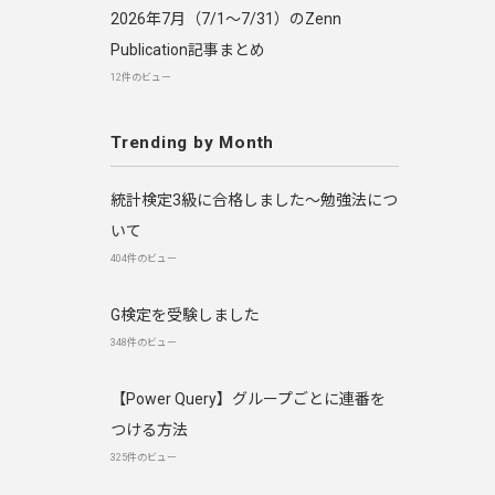
2026年7月（7/1〜7/31）のZenn
Publication記事まとめ
12件のビュー
Trending by Month
統計検定3級に合格しました～勉強法につ
いて
404件のビュー
G検定を受験しました
348件のビュー
【Power Query】グループごとに連番を
つける方法
325件のビュー