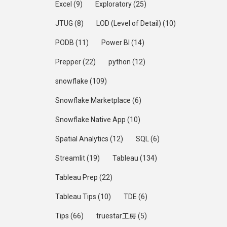
Excel
(9)
Exploratory
(25)
JTUG
(8)
LOD (Level of Detail)
(10)
PODB
(11)
Power BI
(14)
Prepper
(22)
python
(12)
snowflake
(109)
Snowflake Marketplace
(6)
Snowflake Native App
(10)
Spatial Analytics
(12)
SQL
(6)
Streamlit
(19)
Tableau
(134)
Tableau Prep
(22)
Tableau Tips
(10)
TDE
(6)
Tips
(66)
truestar工房
(5)