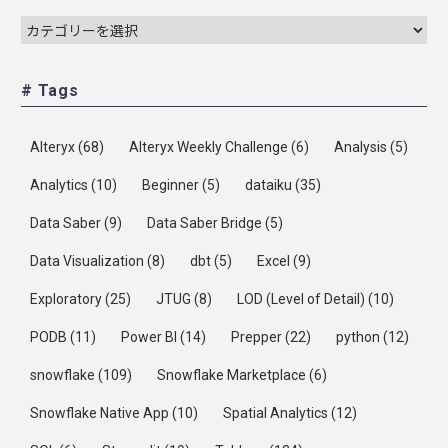
# Tags
Alteryx
(68)
Alteryx Weekly Challenge
(6)
Analysis
(5)
Analytics
(10)
Beginner
(5)
dataiku
(35)
Data Saber
(9)
Data Saber Bridge
(5)
Data Visualization
(8)
dbt
(5)
Excel
(9)
Exploratory
(25)
JTUG
(8)
LOD (Level of Detail)
(10)
PODB
(11)
Power BI
(14)
Prepper
(22)
python
(12)
snowflake
(109)
Snowflake Marketplace
(6)
Snowflake Native App
(10)
Spatial Analytics
(12)