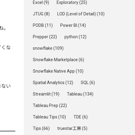
Excel
(9)
Exploratory
(25)
JTUG
(8)
LOD (Level of Detail)
(10)
PODB
(11)
Power BI
(14)
ね。
Prepper
(22)
python
(12)
ずくな
snowflake
(109)
Snowflake Marketplace
(6)
Snowflake Native App
(10)
Spatial Analytics
(12)
SQL
(6)
はない
Streamlit
(19)
Tableau
(134)
Tableau Prep
(22)
Tableau Tips
(10)
TDE
(6)
Tips
(66)
truestar工房
(5)