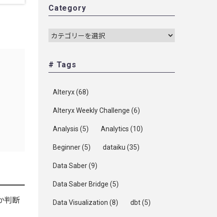
Category
# Tags
Alteryx
(68)
Alteryx Weekly Challenge
(6)
Analysis
(5)
Analytics
(10)
Beginner
(5)
dataiku
(35)
Data Saber
(9)
Data Saber Bridge
(5)
か判断
Data Visualization
(8)
dbt
(5)