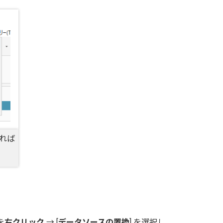
れば
を
右クリック
→ [
データソースの置換
] を選択し