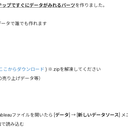
テップですぐにデータがみれるパーツ
を作りました。
のデータで誰でも作れます
ルはここからダウンロード
) ※.zipを解凍してください
の売り上げデータ等）
Tableauファイルを開いたら
[
データ
] → [
新しいデータソース
] 
加で読み込む