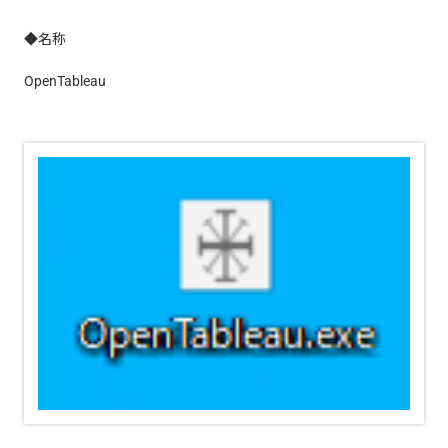
◆名称
OpenTableau