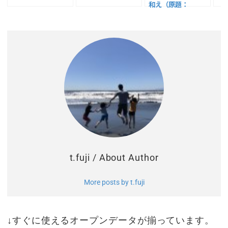
いこと
和え（原題：
た
Tableau Serverに
Python機能拡張
（TabPy）を組み込
む方法、前編）
t.fuji
/ About Author
More posts by t.fuji
↓すぐに使えるオープンデータが揃っています。