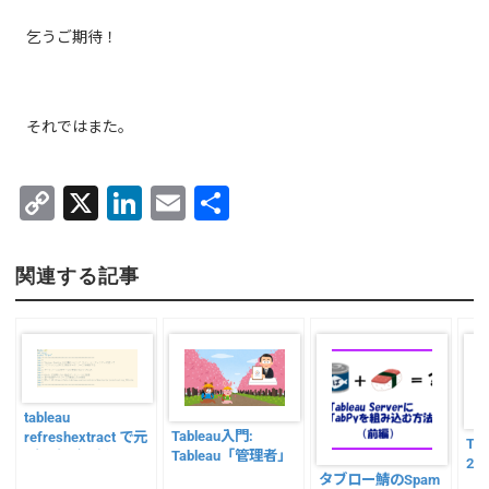
乞うご期待！
それではまた。
C
X
Li
E
共
o
n
m
有
p
k
ai
関連する記事
y
e
l
Li
dI
n
n
k
tableau
Tableau入門:
refreshextract で元
Tab
Tableau「管理者」
データが更新された
201
として知っておきた
らPublish
タブロー鯖のSpam
vi