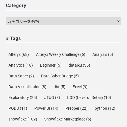
Category
# Tags
Alteryx
(68)
Alteryx Weekly Challenge
(6)
Analysis
(5)
Analytics
(10)
Beginner
(5)
dataiku
(35)
Data Saber
(9)
Data Saber Bridge
(5)
Data Visualization
(8)
dbt
(5)
Excel
(9)
Exploratory
(25)
JTUG
(8)
LOD (Level of Detail)
(10)
PODB
(11)
Power BI
(14)
Prepper
(22)
python
(12)
snowflake
(109)
Snowflake Marketplace
(6)