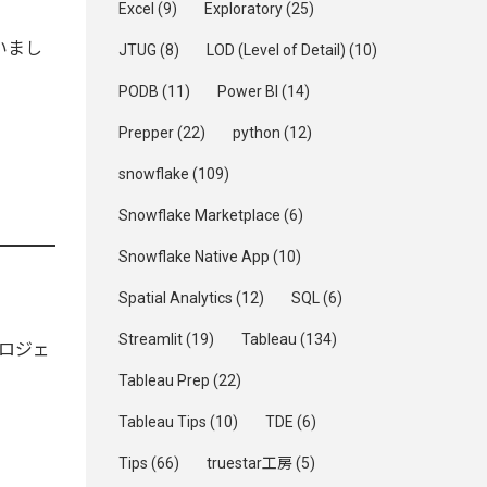
Excel
(9)
Exploratory
(25)
いまし
JTUG
(8)
LOD (Level of Detail)
(10)
PODB
(11)
Power BI
(14)
Prepper
(22)
python
(12)
snowflake
(109)
Snowflake Marketplace
(6)
Snowflake Native App
(10)
Spatial Analytics
(12)
SQL
(6)
Streamlit
(19)
Tableau
(134)
ロジェ
Tableau Prep
(22)
Tableau Tips
(10)
TDE
(6)
Tips
(66)
truestar工房
(5)