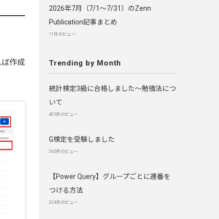
2026年7月（7/1〜7/31）のZenn
Publication記事まとめ
11件のビュー
れば作成
Trending by Month
統計検定3級に合格しました～勉強法につ
いて
405件のビュー
G検定を受験しました
345件のビュー
【Power Query】グループごとに連番を
つける方法
324件のビュー