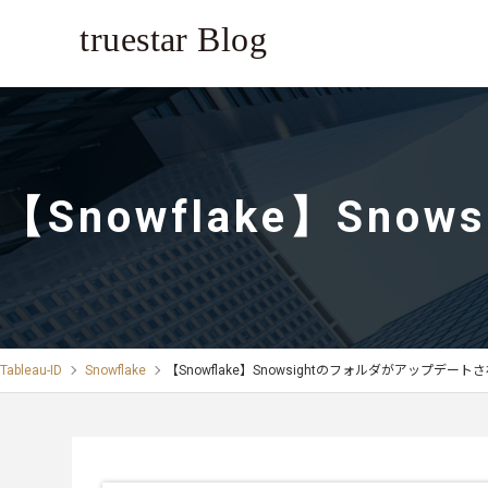
【Snowflake】S
Tableau-ID
Snowflake
【Snowflake】Snowsightのフォルダがアップデー