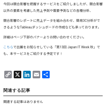
今回は競合影響を把握するサービスをご紹介しましたが、競合影響
以外の要素を考慮した売上予測や需要予測などの各種分析、
競合影響のレポートに売上データを組み合わせ、簡易3C分析がで
きるようなTableauダッシュボードの作成なども承っております。
詳細はページ下部のバナーよりお問い合わせください。
こちら
で出展をお知らせしている「第13回 Japan IT Week 秋」で
も、本サービスをご紹介する予定です！
C
X
Li
E
共
o
n
m
有
py
ke
ail
関連する記事
Li
dI
関連する記事はありません
n
n