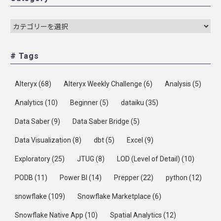
# Tags
Alteryx
(68)
Alteryx Weekly Challenge
(6)
Analysis
(5)
Analytics
(10)
Beginner
(5)
dataiku
(35)
Data Saber
(9)
Data Saber Bridge
(5)
Data Visualization
(8)
dbt
(5)
Excel
(9)
Exploratory
(25)
JTUG
(8)
LOD (Level of Detail)
(10)
PODB
(11)
Power BI
(14)
Prepper
(22)
python
(12)
snowflake
(109)
Snowflake Marketplace
(6)
Snowflake Native App
(10)
Spatial Analytics
(12)