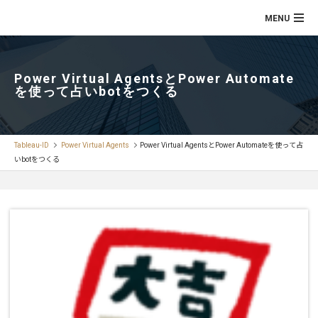
Power Virtual AgentsとPower Automate
を使って占いbotをつくる
Tableau-ID
Power Virtual Agents
Power Virtual AgentsとPower Automateを使って占
いbotをつくる