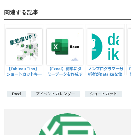
o
n
m
有
py
ke
ail
関連する記事
Li
dI
n
n
k
【Tableau Tips】
【Excel】簡単にダ
ノンプログラマー分
Ex
ショートカットキー
ミーデータを作成す
析者がDataikuを使
ト
を使いこなそう
る
ってみた感想
せ
（Tableau Desktop
版）
Excel
アドベントカレンダー
ショートカット