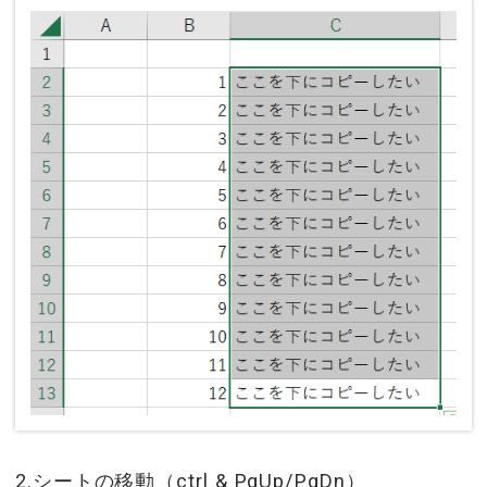
2.シートの移動（ctrl & PgUp/PgDn）