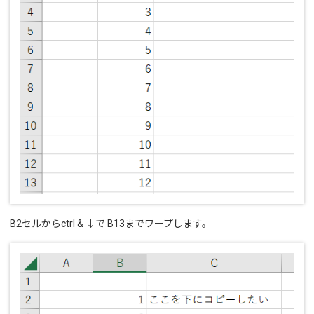
B2セルからctrl & ↓で B13までワープします。