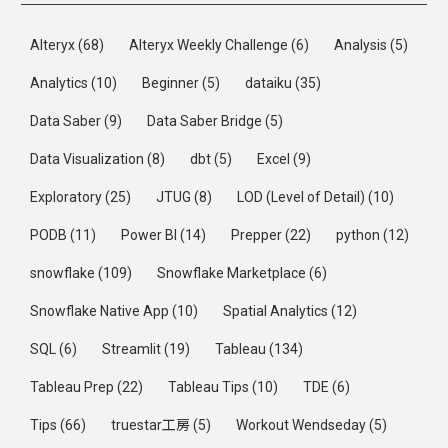
Alteryx
(68)
Alteryx Weekly Challenge
(6)
Analysis
(5)
Analytics
(10)
Beginner
(5)
dataiku
(35)
Data Saber
(9)
Data Saber Bridge
(5)
Data Visualization
(8)
dbt
(5)
Excel
(9)
Exploratory
(25)
JTUG
(8)
LOD (Level of Detail)
(10)
PODB
(11)
Power BI
(14)
Prepper
(22)
python
(12)
snowflake
(109)
Snowflake Marketplace
(6)
Snowflake Native App
(10)
Spatial Analytics
(12)
SQL
(6)
Streamlit
(19)
Tableau
(134)
Tableau Prep
(22)
Tableau Tips
(10)
TDE
(6)
Tips
(66)
truestar工房
(5)
Workout Wendseday
(5)