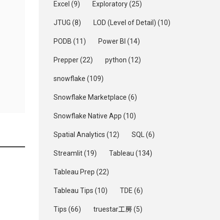
Excel
(9)
Exploratory
(25)
JTUG
(8)
LOD (Level of Detail)
(10)
PODB
(11)
Power BI
(14)
Prepper
(22)
python
(12)
snowflake
(109)
Snowflake Marketplace
(6)
Snowflake Native App
(10)
Spatial Analytics
(12)
SQL
(6)
Streamlit
(19)
Tableau
(134)
Tableau Prep
(22)
Tableau Tips
(10)
TDE
(6)
Tips
(66)
truestar工房
(5)