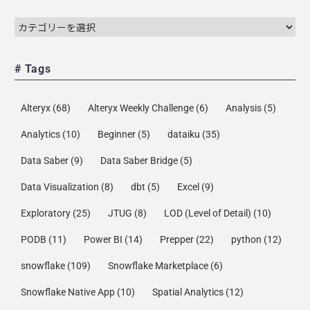
# Tags
Alteryx
(68)
Alteryx Weekly Challenge
(6)
Analysis
(5)
Analytics
(10)
Beginner
(5)
dataiku
(35)
Data Saber
(9)
Data Saber Bridge
(5)
Data Visualization
(8)
dbt
(5)
Excel
(9)
Exploratory
(25)
JTUG
(8)
LOD (Level of Detail)
(10)
PODB
(11)
Power BI
(14)
Prepper
(22)
python
(12)
snowflake
(109)
Snowflake Marketplace
(6)
Snowflake Native App
(10)
Spatial Analytics
(12)