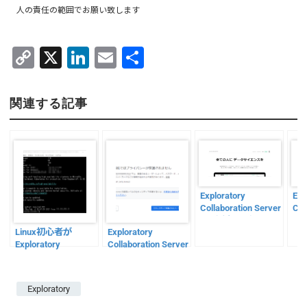
人の責任の範囲でお願い致します
C
X
Li
E
共
o
n
m
有
p
k
ai
関連する記事
y
e
l
Li
dI
n
n
k
Exploratory
Exp
Collaboration Server
Col
ログ監視・確認
をW
Linux初心者が
Exploratory
ス
Exploratory
Collaboration Server
⇒
Collaboration Server
のSSL証明書の更新
のバージョンアップ
をしてみた
をやってみた
Exploratory