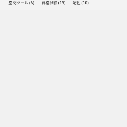
空間ツール
(6)
資格試験
(19)
配色
(10)
集計方法
(33)
Trending by Week
2026年7月（7/1〜7/31）のZenn Publication記事まとめ
13件のビュー
Trending by Month
統計検定3級に合格しました～勉強法について
410件のビュー
G検定を受験しました
361件のビュー
【Snowflake】SnowPro Coreの学習ガイドと公式ドキュメント