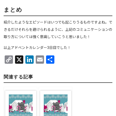
まとめ
紹介したようなエピソードはいつでも起こりうるものですよね。で
きるだけそれらを避けられるように、上記のコミュニケーションの
取り方については強く意識していこうと思いました！
以上アドベントカレンダー3日目でした！
C
X
Li
E
共
o
n
m
有
py
ke
ail
関連する記事
Li
dI
n
n
k