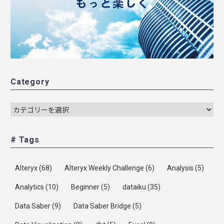
Category
# Tags
Alteryx
(68)
Alteryx Weekly Challenge
(6)
Analysis
(5)
Analytics
(10)
Beginner
(5)
dataiku
(35)
Data Saber
(9)
Data Saber Bridge
(5)