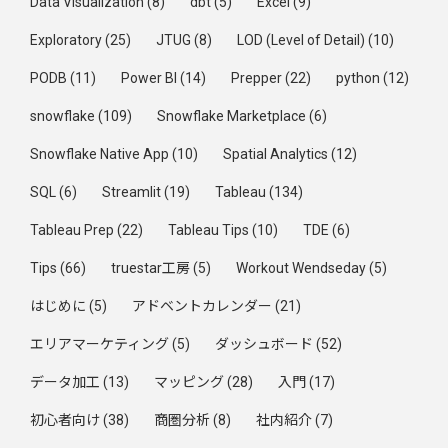
Data Visualization
(8)
dbt
(5)
Excel
(9)
Exploratory
(25)
JTUG
(8)
LOD (Level of Detail)
(10)
PODB
(11)
Power BI
(14)
Prepper
(22)
python
(12)
snowflake
(109)
Snowflake Marketplace
(6)
Snowflake Native App
(10)
Spatial Analytics
(12)
SQL
(6)
Streamlit
(19)
Tableau
(134)
Tableau Prep
(22)
Tableau Tips
(10)
TDE
(6)
Tips
(66)
truestar工房
(5)
Workout Wendseday
(5)
はじめに
(5)
アドベントカレンダー
(21)
エリアマーケティング
(5)
ダッシュボード
(52)
データ加工
(13)
マッピング
(28)
入門
(17)
初心者向け
(38)
商圏分析
(8)
社内紹介
(7)