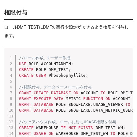
権限付与
ロールDMF_TESTにDMFの実行や設定ができるよう権限を付与し
ます。
//ロール作成,ユーザー作成
USE
 ROLE ACCOUNTADMIN
;
CREATE
 ROLE DMF_TEST
;
CREATE
USER
 Phosphophyllite
;
//権限付与、データベースロールを付与
GRANT
CREATE
DATABASE
ON
 ACCOUNT 
TO
 ROLE DMF_TE
GRANT
EXECUTE
DATA
 METRIC 
FUNCTION
ON
 ACCOUNT 
T
GRANT
DATABASE
 ROLE SNOWFLAKE
.
USAGE_VIEWER 
TO
 R
GRANT
DATABASE
 ROLE SNOWFLAKE
.
DATA_METRIC_USER 
//ウェアハウス作成、ロールに対しUSAGE権限を付与
CREATE
 WAREHOUSE 
IF
NOT
EXISTS
 DMF_TEST_WH
;
GRANT
USAGE
ON
 WAREHOUSE DMF_TEST_WH 
TO
 ROLE DM