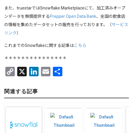
また、truestarではSnowflake Marketplaceにて、加工済みオープ
ンデータを無償提供する
Prepper Open Data Bank
、全国の飲食店
の情報を集めたデータセットの販売を行っております。（
サービス
リンク
）
これまでのSnowflakeに関する記事は
こちら
＊＊＊＊＊＊＊＊＊＊＊＊＊＊＊
C
X
Li
E
共
o
n
m
有
py
ke
ail
関連する記事
Li
dI
n
n
k