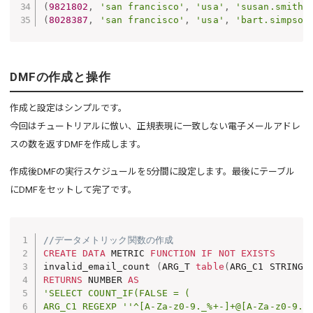
(
9821802
,
'san francisco'
,
'usa'
,
'susan.smith@
(
8028387
,
'san francisco'
,
'usa'
,
'bart.simpson
DMFの作成と操作
作成と設定はシンプルです。
今回はチュートリアルに倣い、正規表現に一致しない電子メールアドレ
スの数を返すDMFを作成します。
作成後DMFの実行スケジュールを5分間に設定します。最後にテーブル
にDMFをセットして完了です。
//データメトリック関数の作成
CREATE
DATA
 METRIC 
FUNCTION
IF
NOT
EXISTS
invalid_email_count 
(
ARG_T 
table
(
ARG_C1 STRING
)
RETURNS
 NUMBER 
AS
'SELECT COUNT_IF(FALSE = (

ARG_C1 REGEXP ''^[A-Za-z0-9._%+-]+@[A-Za-z0-9.-]