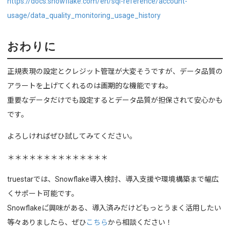
https://docs.snowflake.com/en/sql-reference/account-
usage/data_quality_monitoring_usage_history
おわりに
正規表現の設定とクレジット管理が大変そうですが、データ品質の
アラートを上げてくれるのは画期的な機能ですね。
重要なデータだけでも設定するとデータ品質が担保されて安心かも
です。
よろしければぜひ試してみてください。
＊＊＊＊＊＊＊＊＊＊＊＊＊＊
t
ruestar
では、Snowflake導入検討、導入支援や環境構築まで幅広
くサポート可能です。
Snowflakeに゙興味がある、導入済みだけどもっとうまく活用したい
等々ありましたら、ぜひ
こちら
から相談ください！