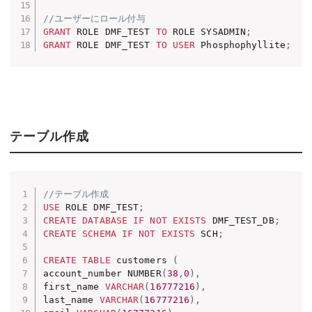
//ユーザーにロール付与
GRANT
 ROLE DMF_TEST 
TO
 ROLE SYSADMIN
;
GRANT
 ROLE DMF_TEST 
TO
USER
 Phosphophyllite
;
テーブル作成
//テーブル作成
USE
 ROLE DMF_TEST
;
CREATE
DATABASE
IF
NOT
EXISTS
 DMF_TEST_DB
;
CREATE
SCHEMA
IF
NOT
EXISTS
 SCH
;
CREATE
TABLE
 customers 
(
account_number NUMBER
(
38
,
0
)
,
first_name 
VARCHAR
(
16777216
)
,
last_name 
VARCHAR
(
16777216
)
,