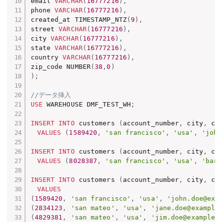
email 
VARCHAR
(
16777216
)
,
phone 
VARCHAR
(
16777216
)
,
created_at TIMESTAMP_NTZ
(
9
)
,
street 
VARCHAR
(
16777216
)
,
city 
VARCHAR
(
16777216
)
,
state 
VARCHAR
(
16777216
)
,
country 
VARCHAR
(
16777216
)
,
zip_code NUMBER
(
38
,
0
)
)
;
//データ挿入
USE
 WAREHOUSE DMF_TEST_WH
;
INSERT
INTO
 customers 
(
account_number
,
 city
,
 co
VALUES
(
1589420
,
'san francisco'
,
'usa'
,
'john
INSERT
INTO
 customers 
(
account_number
,
 city
,
 co
VALUES
(
8028387
,
'san francisco'
,
'usa'
,
'bart
INSERT
INTO
 customers 
(
account_number
,
 city
,
 co
VALUES
(
1589420
,
'san francisco'
,
'usa'
,
'john.doe@exa
(
2834123
,
'san mateo'
,
'usa'
,
'jane.doe@example
(
4829381
,
'san mateo'
,
'usa'
,
'jim.doe@example.