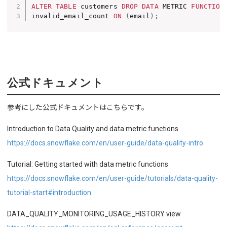
ALTER
TABLE
 customers 
DROP
DATA
 METRIC 
FUNCTION
invalid_email_count 
ON
(
email
)
;
公式ドキュメント
参考にした公式ドキュメントはこちらです。
Introduction to Data Quality and data metric functions
https://docs.snowflake.com/en/user-guide/data-quality-intro
Tutorial: Getting started with data metric functions
https://docs.snowflake.com/en/user-guide/tutorials/data-quality-
tutorial-start#introduction
DATA_QUALITY_MONITORING_USAGE_HISTORY view