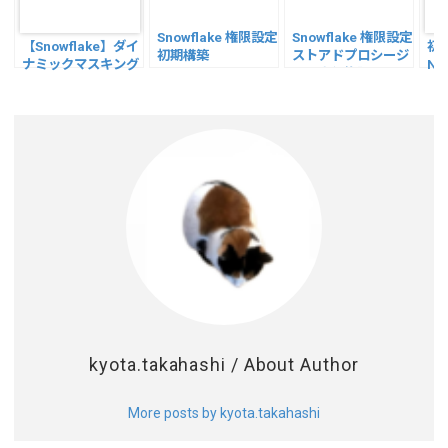
Snowflake 権限設定
Snowflake 権限設定
【Snowflake】ダイ
初め
初期構築
ストアドプロシージ
ナミックマスキング
Nat
ャの実行権限
ポリシー
kyota.takahashi
/ About Author
More posts by kyota.takahashi