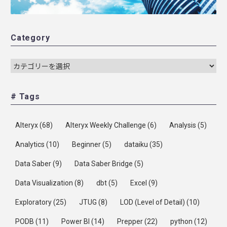
Category
# Tags
Alteryx
(68)
Alteryx Weekly Challenge
(6)
Analysis
(5)
Analytics
(10)
Beginner
(5)
dataiku
(35)
Data Saber
(9)
Data Saber Bridge
(5)
Data Visualization
(8)
dbt
(5)
Excel
(9)
Exploratory
(25)
JTUG
(8)
LOD (Level of Detail)
(10)
PODB
(11)
Power BI
(14)
Prepper
(22)
python
(12)