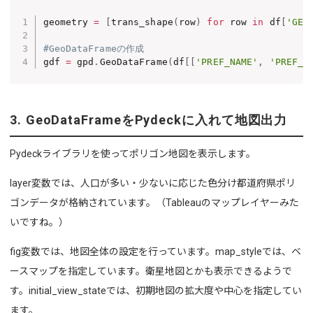
geometry 
=
[
trans_shape
(
row
)
for
 row 
in
 df
[
'GEO
#GeoDataFrameの作成
gdf 
=
 gpd
.
GeoDataFrame
(
df
[
[
'PREF_NAME'
,
'PREF_C
3. GeoDataFrameをPydeckに入れて地図出力
Pydeckライブラリを使ってポリゴン地図を表示します。
layer変数では、人口が多い・少ないに応じた色分け都道府県ポリ
ゴンデータが格納されています。（Tableauのマップレイヤーみた
いですね。）
fig変数では、地図全体の設定を行っています。map_styleでは、ベ
ースマップを指定しています。衛星地図とかも表示できるようで
す。initial_view_stateでは、初期地図の拡大度や中心を指定してい
ます。