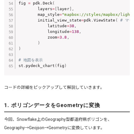
fig 
=
 pdk
.
Deck
(
        layers
=
[
layer
]
,
        map_style
=
"mapbox://styles/mapbox/light
        initial_view_state
=
pdk
.
ViewState
(
# マ
            latitude
=
38
,
            longitude
=
138
,
            zoom
=
3.8
,
)
)
# 地図を表示
st
.
pydeck_chart
(
fig
)
コードの詳細をピックアップして解説していきます。
1. ポリゴンデータをGeometryに変換
今回、Snowflake上のGeography型都道府県ポリゴンを、
Geography→Geojson→Geometryに変換しています。