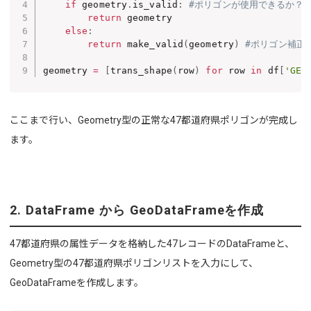
if
 geometry
.
is_valid
:
#ポリゴンが使用できるか？
return
 geometry

else
:
return
 make_valid
(
geometry
)
#ポリゴン補正
geometry 
=
[
trans_shape
(
row
)
for
 row 
in
 df
[
'GEO
ここまで行い、Geometry型の正常な47都道府県ポリゴンが完成し
ます。
2. DataFrame から GeoDataFrameを作成
47都道府県の属性データを格納した47レコードのDataFrameと、
Geometry型の47都道府県ポリゴンリストを入力にして、
GeoDataFrameを作成します。