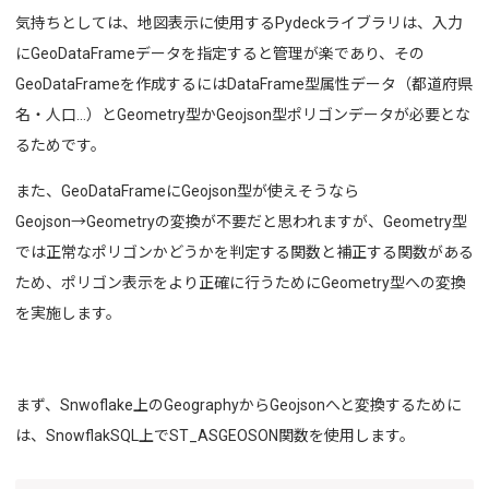
気持ちとしては、地図表示に使用するPydeckライブラリは、入力
にGeoDataFrameデータを指定すると管理が楽であり、その
GeoDataFrameを作成するにはDataFrame型属性データ（都道府県
名・人口…）とGeometry型かGeojson型ポリゴンデータが必要とな
るためです。
また、GeoDataFrameにGeojson型が使えそうなら
Geojson→Geometryの変換が不要だと思われますが、Geometry型
では正常なポリゴンかどうかを判定する関数と補正する関数がある
ため、ポリゴン表示をより正確に行うためにGeometry型への変換
を実施します。
まず、Snwoflake上のGeographyからGeojsonへと変換するために
は、SnowflakSQL上でST_ASGEOSON関数を使用します。