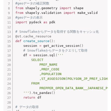
#geoデータの補正関数
from
 shapely
.
geometry 
import
from
 shapely
.
validation 
import
#geoデータの表示
import
 pydeck 
as
 pdk

# Snowflakeからデータを取得する関数をキャッシュ化
@st
.
cache_resource
def
create_source
(
)
:
    session 
=
 get_active_session
(
)
# Snowflakeからデータをクエリして取得
    df 
=
 session
.
sql
(
'''

        SELECT

            PREF_NAME

            ,PREF_CODE

            ,POPULATION

            ,ST_ASGEOJSON(POLYGON_JP_PREF_LIGH
        FROM

            PREPPER_OPEN_DATA_BANK__JAPANESE_PRE
    '''
)
.
to_pandas
(
)
return
 df

# データの取得