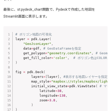
最後に、st.pydeck_chart関数で、Pydeckで作成した地図を
Streamlit画面に表示します。
# ポリゴン地図の可視化
layer 
=
 pdk
.
Layer
(
"GeoJsonLayer"
,
    data
=
gdf
,
# GeoDataFrameを指定
    get_polygon
=
"geometry.coordinates"
,
# Geom
    get_fill_color
=
'color'
,
# ポリゴン色はCOLOR
)
fig 
=
 pdk
.
Deck
(
        layers
=
[
layer
]
,
#表示する地図レイヤーを指定
        map_style
=
"mapbox://styles/mapbox/light
        initial_view_state
=
pdk
.
ViewState
(
# マ
            latitude
=
38
,
            longitude
=
138
,
            zoom
=
3.8
,
)
)