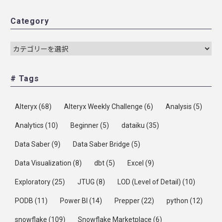
Category
# Tags
Alteryx
(68)
Alteryx Weekly Challenge
(6)
Analysis
(5)
Analytics
(10)
Beginner
(5)
dataiku
(35)
Data Saber
(9)
Data Saber Bridge
(5)
Data Visualization
(8)
dbt
(5)
Excel
(9)
Exploratory
(25)
JTUG
(8)
LOD (Level of Detail)
(10)
PODB
(11)
Power BI
(14)
Prepper
(22)
python
(12)
snowflake
(109)
Snowflake Marketplace
(6)