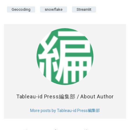
ージ画面を作成！
介！
格納と表示！
Geocoding
snowflake
Streamlit
Tableau-id Press編集部
/ About Author
More posts by Tableau-id Press編集部