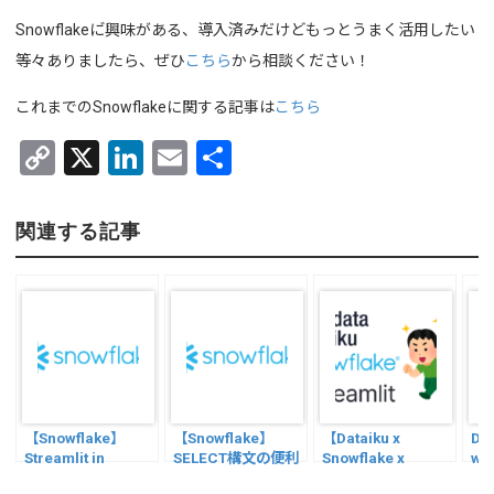
Snowflakeに゙興味がある、導入済みだけどもっとうまく活用したい
等々ありましたら、ぜひ
こちら
から相談ください！
これまでのSnowflakeに関する記事は
こちら
C
X
Li
E
共
o
n
m
有
py
ke
ail
関連する記事
Li
dI
n
n
k
【Snowflake】
【Snowflake】
【Dataiku x
Dow
Streamlit in
SELECT構文の便利
Snowflake x
wit
Snowflakeで複数ペ
なオプションを紹
Streamlit】画像の
Sn