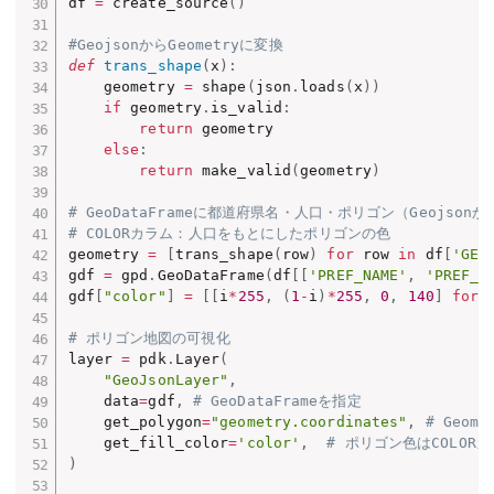
df 
=
 create_source
(
)
#GeojsonからGeometryに変換
def
trans_shape
(
x
)
:
    geometry 
=
 shape
(
json
.
loads
(
x
)
)
if
 geometry
.
is_valid
:
return
 geometry

else
:
return
 make_valid
(
geometry
)
# GeoDataFrameに都道府県名・人口・ポリゴン（Geojson
# COLORカラム：人口をもとにしたポリゴンの色
geometry 
=
[
trans_shape
(
row
)
for
 row 
in
 df
[
'GEO
gdf 
=
 gpd
.
GeoDataFrame
(
df
[
[
'PREF_NAME'
,
'PREF_C
gdf
[
"color"
]
=
[
[
i
*
255
,
(
1
-
i
)
*
255
,
0
,
140
]
for
 
# ポリゴン地図の可視化
layer 
=
 pdk
.
Layer
(
"GeoJsonLayer"
,
    data
=
gdf
,
# GeoDataFrameを指定
    get_polygon
=
"geometry.coordinates"
,
# Geom
    get_fill_color
=
'color'
,
# ポリゴン色はCOLOR
)