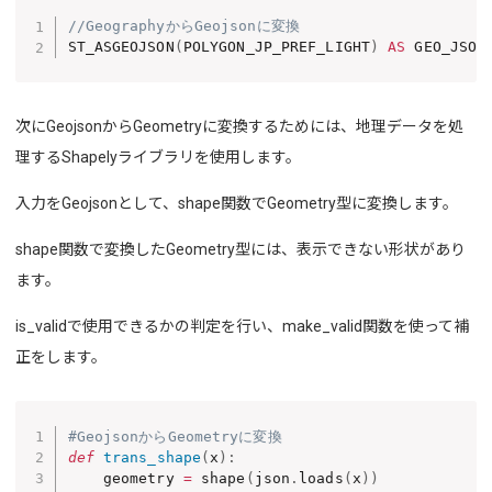
//GeographyからGeojsonに変換
ST_ASGEOJSON
(
POLYGON_JP_PREF_LIGHT
)
AS
 GEO_JSON
次にGeojsonからGeometryに変換するためには、地理データを処
理するShapelyライブラリを使用します。
入力をGeojsonとして、shape関数でGeometry型に変換します。
shape関数で変換したGeometry型には、表示できない形状があり
ます。
is_validで使用できるかの判定を行い、make_valid関数を使って補
正をします。
#GeojsonからGeometryに変換
def
trans_shape
(
x
)
:
    geometry 
=
 shape
(
json
.
loads
(
x
)
)