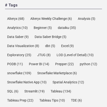
# Tags
Alteryx
(68)
Alteryx Weekly Challenge
(6)
Analysis
(5)
Analytics
(10)
Beginner
(5)
dataiku
(35)
Data Saber
(9)
Data Saber Bridge
(5)
Data Visualization
(8)
dbt
(5)
Excel
(9)
Exploratory
(25)
JTUG
(8)
LOD (Level of Detail)
(10)
PODB
(11)
Power BI
(14)
Prepper
(22)
python
(12)
snowflake
(109)
Snowflake Marketplace
(6)
Snowflake Native App
(10)
Spatial Analytics
(12)
SQL
(6)
Streamlit
(19)
Tableau
(134)
Tableau Prep
(22)
Tableau Tips
(10)
TDE
(6)