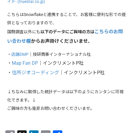
イド- (truestar.co.jp)
こちらはSnowflakeと連携することで、お客様に便利な形での提
供となっておりますので、
こちらのお問
国勢調査以外にも
以下のデータにご興味の方は
い合わせ欄
からお声掛けくださいませ
。
・
店舗DMP
｜技研商事インターナショナル社
・
Map Fan DP
｜インクリメントP社
・
住所ジオコーディング
｜インクリメントP社
↓ちなみに取得した統計データは以下のようにカンタンに可視
化できます。↓
ご興味の方も是非お問い合わせくださいませ。