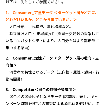
以下は一例としてご参照ください。
1. Consumer_定量データ ＜
ターゲット層がどこに、
どれだけいるか。どこから来ているか。＞
人口分布、世代構成、年代構成など。
将来推計人口・ 市場成長性 (※国土交通省の提唱して
いるコンパクトシティにより、人口分布はより都市部に
集中する傾向
)
2.
Consumer_定性データ
＜ターゲット層の趣向・志
向性＞
消費者の特性となるデータ（志向性・属性・趣向・行
動時間帯）
3. Competitor＜
競合の特徴や脅威度
＞
競合との競争因子となるデータ (店舗数、売上、キャ
ンペーン時期 (他店との重複による消耗戦を避ける)、タ