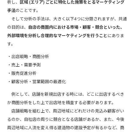
析し、
区域 (エリア) ごとに特化した施策をとるマーケティング
手法
のことです。
そして分析の手法は、大きく以下4つに分類されますが、共通
の目的は、
自店の商圏内における市場・顧客・競合といった、
外部環境を分析し合理的なマーケティングを行うこと
にありま
す。
・出店戦略・商圏分析
・売上・需要予測
・販売促進分析
・顧客分析・営業範囲の最適化
例として、店舗を新規出店する時には、どこに出店するべき
か商圏分析をした上で出店地を精査する必要があります。
店舗戦略を組む上で、周辺地域にどれだけの見込み顧客がい
るのか、自社店の周りに競合となる店舗があるか、また、今後
周辺地域に人流を変え得る建造物の建設予定が有るかなど、商