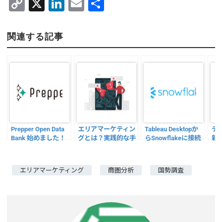
C
X
Li
E
共
o
n
m
有
p
k
ai
関連する記事
y
e
l
Li
dI
n
n
k
Prepper Open Data
エリアマーケティン
Tableau Desktopか
デ
Bank 始めました！
グとは？実践的な手
らSnowflakeに接続
新
法も紹介！
『P
エリアマーケティング
商圏分析
国勢調査