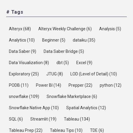
# Tags
Alteryx
(68)
Alteryx Weekly Challenge
(6)
Analysis
(5)
Analytics
(10)
Beginner
(5)
dataiku
(35)
Data Saber
(9)
Data Saber Bridge
(5)
Data Visualization
(8)
dbt
(5)
Excel
(9)
Exploratory
(25)
JTUG
(8)
LOD (Level of Detail)
(10)
PODB
(11)
Power BI
(14)
Prepper
(22)
python
(12)
snowflake
(109)
Snowflake Marketplace
(6)
Snowflake Native App
(10)
Spatial Analytics
(12)
SQL
(6)
Streamlit
(19)
Tableau
(134)
Tableau Prep
(22)
Tableau Tips
(10)
TDE
(6)