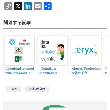
C
X
Li
E
共
o
n
m
有
py
ke
ail
関連する記事
Li
dI
n
n
k
Download to excel
【Dataiku x
Alteryxでselenium
The
with Streamlit in
Snowflake x
を動かそう
Py
Snowflake
Streamlit】画像の
格納と表示！
Excel
初心者向け