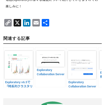
楽しみに！
C
X
Li
E
共
o
n
m
有
p
k
ai
関連する記事
y
e
l
Li
dI
n
n
k
Exploratory
Ex
Collaboration Server
機
ログ監視・確認
成
Exploratory v6.5で
Exploratory
「時系列クラスタリ
Collaboration Server
ング」がバージョン
のSSL証明書の更新
アップ！
をしてみた