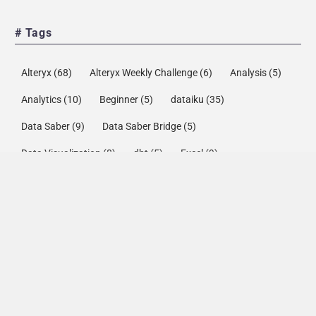
# Tags
Alteryx
(68)
Alteryx Weekly Challenge
(6)
Analysis
(5)
Analytics
(10)
Beginner
(5)
dataiku
(35)
Data Saber
(9)
Data Saber Bridge
(5)
Data Visualization
(8)
dbt
(5)
Excel
(9)
Exploratory
(25)
JTUG
(8)
LOD (Level of Detail)
(10)
PODB
(11)
Power BI
(14)
Prepper
(22)
python
(12)
snowflake
(109)
Snowflake Marketplace
(6)
Snowflake Native App
(10)
Spatial Analytics
(12)
SQL
(6)
Streamlit
(19)
Tableau
(134)
Tableau Prep
(22)
Tableau Tips
(10)
TDE
(6)