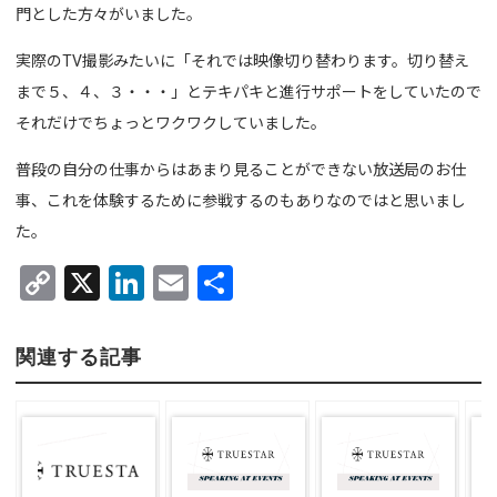
門とした方々がいました。
実際のTV撮影みたいに「それでは映像切り替わります。切り替え
まで５、４、３・・・」とテキパキと進行サポートをしていたので
それだけでちょっとワクワクしていました。
普段の自分の仕事からはあまり見ることができない放送局のお仕
事、これを体験するために参戦するのもありなのではと思いまし
た。
C
X
Li
E
共
o
n
m
有
py
ke
ail
関連する記事
Li
dI
n
n
k