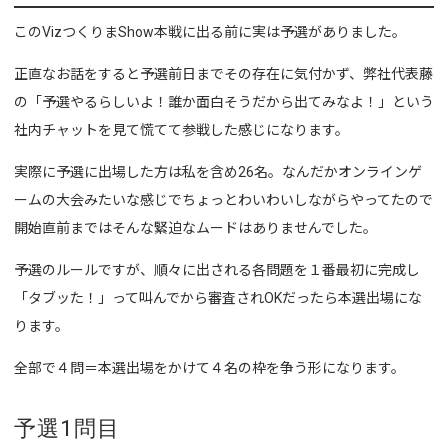
このVizつくりまShow本戦に出る前に実は予選がありました。
正直なお話をすると予選前日までその存在に気付かず、弊社代表藤
の「予選やるらしいよ！誰か面白そうだから出てみなよ！」という
社内チャットを見て慌てて参戦した感じになります。
実際に予選に出場した方は私を含め26名。なんだかオンラインゲ
ームの大会みたいな感じでちょっとわいわいしながらやってたので
開始直前まではそんな緊迫なムードはありませんでした。
予選のルールですが、順々に出される各問題を１番最初に完成し
「タブッた！」って叫んでから審査されOKだったら本選出場にな
ります。
全部で４問＝本選出場をかけて４名の枠を争う形になります。
予選1問目