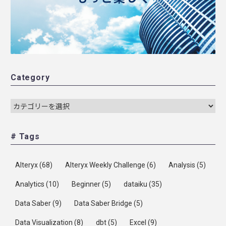
Category
# Tags
Alteryx
(68)
Alteryx Weekly Challenge
(6)
Analysis
(5)
Analytics
(10)
Beginner
(5)
dataiku
(35)
Data Saber
(9)
Data Saber Bridge
(5)
Data Visualization
(8)
dbt
(5)
Excel
(9)