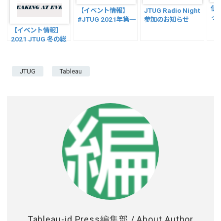
伝
【イベント情報】
JTUG Radio Night
って
#JTUG 2021年第一
参加のお知らせ
研
回総会 夏だ！DATA
【イベント情報】
だ！!全員集
2021 JTUG 冬の総
合！！！ 〜テーマは
会 登壇のお知らせ
HOPE☆〜登壇のお
知らせ
JTUG
Tableau
Tableau-id Press編集部
/ About Author