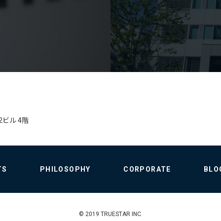
2ビル 4階
TS
PHILOSOPHY
CORPORATE
BLO
© 2019 TRUESTAR INC.